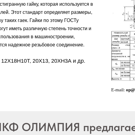
тигранную гайку, которая используется в
лей. Этот стандарт определяет размеры,
у таких гаек. Гайки по этому ГОСТу
огут иметь различную степень точности и
спользования в машиностроении,
уется надежное резьбовое соединение.
, 12Х18Н10Т, 20Х13, 20ХН3А и др.
E-mail:
op@p
ПКФ ОЛИМПИЯ предлагает